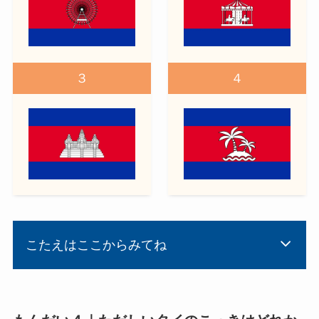
３
４
こたえはここからみてね