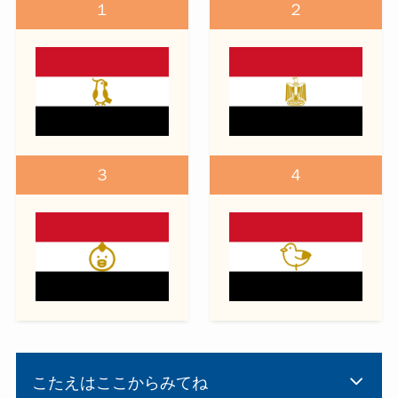
１
２
３
４
こたえはここからみてね