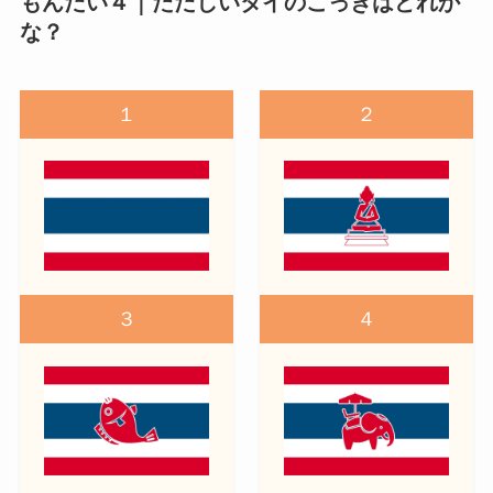
もんだい４｜ただしいタイのこっきはどれか
な？
１
２
３
４