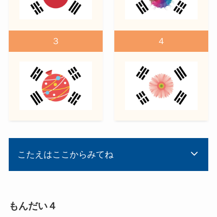
３
４
こたえはここからみてね
もんだい４