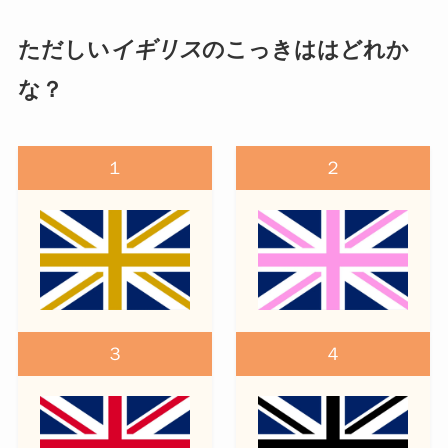
ただしい
イギリス
のこっきははどれか
な？
１
２
３
４