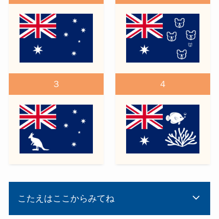
３
４
こたえはここからみてね