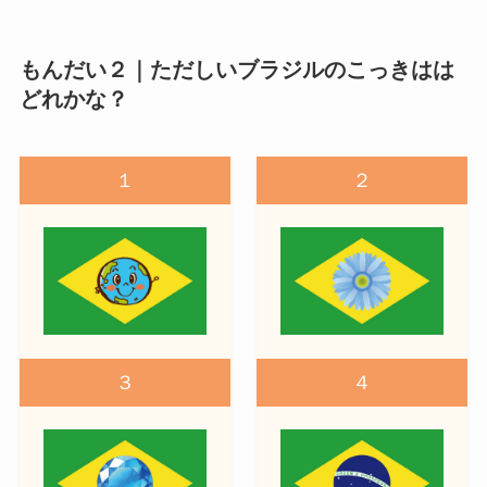
もんだい２｜ただしいブラジルのこっきはは
どれかな？
１
２
３
４