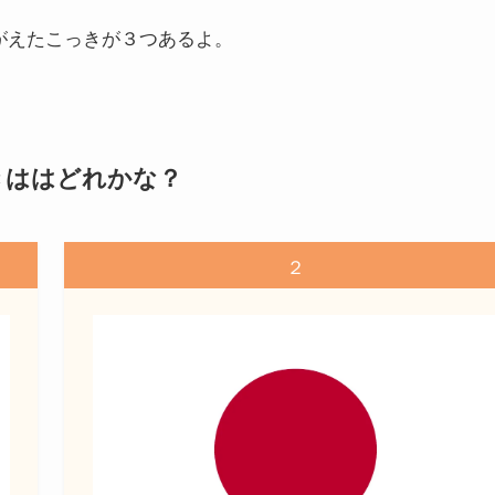
がえたこっきが３つあるよ。
きははどれかな？
２