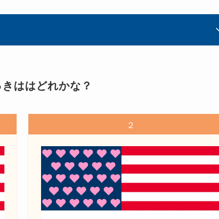
っきははどれかな？
２