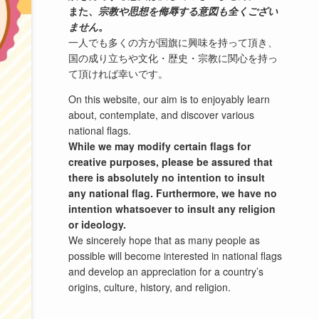
また、
宗教や思想を侮辱する意図も全くござい
ません
。
一人でも多くの方が国旗に興味を持って頂き、
国の成り立ちや文化・歴史・宗教に関心を持っ
て頂ければ幸いです。
On this website, our aim is to enjoyably learn
about, contemplate, and discover various
national flags.
While we may modify certain flags for
creative purposes, please be assured that
there is absolutely no intention to insult
any national flag. Furthermore, we have no
intention whatsoever to insult any religion
or ideology.
We sincerely hope that as many people as
possible will become interested in national flags
and develop an appreciation for a country’s
origins, culture, history, and religion.