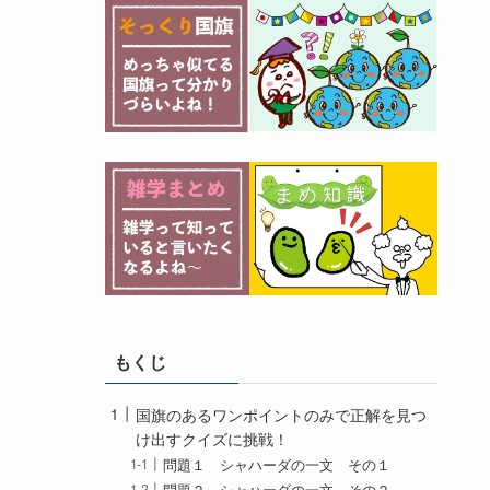
もくじ
国旗のあるワンポイントのみで正解を見つ
け出すクイズに挑戦！
問題１ シャハーダの一文 その１
問題２ シャハーダの一文 その２