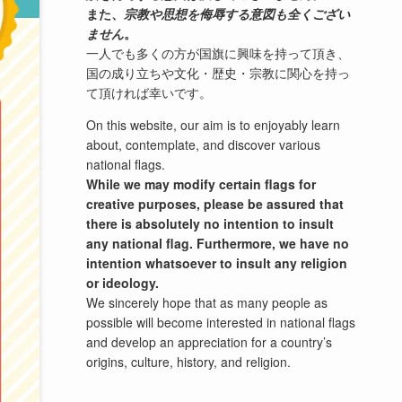
また、
宗教や思想を侮辱する意図も全くござい
ません
。
一人でも多くの方が国旗に興味を持って頂き、
国の成り立ちや文化・歴史・宗教に関心を持っ
て頂ければ幸いです。
On this website, our aim is to enjoyably learn
about, contemplate, and discover various
national flags.
While we may modify certain flags for
creative purposes, please be assured that
there is absolutely no intention to insult
any national flag. Furthermore, we have no
intention whatsoever to insult any religion
or ideology.
We sincerely hope that as many people as
possible will become interested in national flags
and develop an appreciation for a country’s
origins, culture, history, and religion.