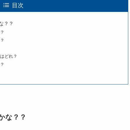
目次
な？？
？
？
はどれ？
？
かな？？