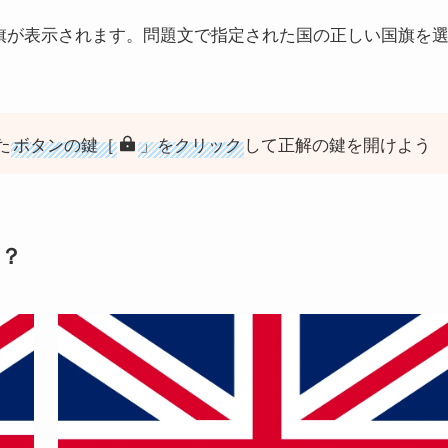
旗が表示されます。問題文で指定された国の正しい国旗を
た
ボタンの鍵［
」をクリック
して正解の鍵を開けよう
？