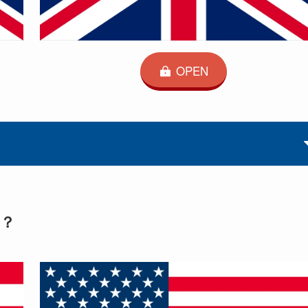
OPEN
？