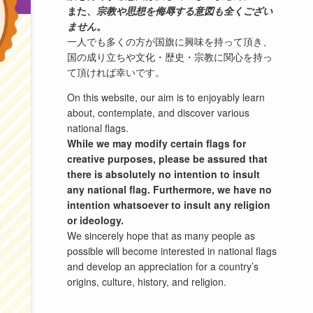
また、
宗教や思想を侮辱する意図も全くござい
ません
。
一人でも多くの方が国旗に興味を持って頂き、
国の成り立ちや文化・歴史・宗教に関心を持っ
て頂ければ幸いです。
On this website, our aim is to enjoyably learn
about, contemplate, and discover various
national flags.
While we may modify certain flags for
creative purposes, please be assured that
there is absolutely no intention to insult
any national flag. Furthermore, we have no
intention whatsoever to insult any religion
or ideology.
We sincerely hope that as many people as
possible will become interested in national flags
and develop an appreciation for a country’s
origins, culture, history, and religion.